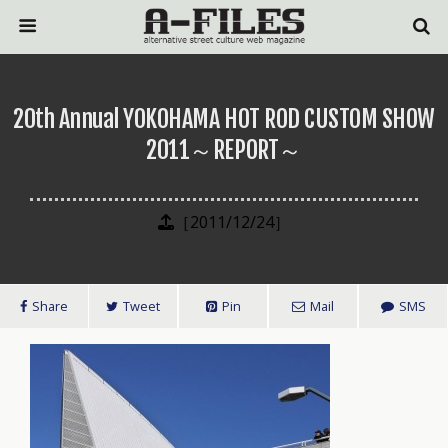
20th Annual YOKOHAMA HOT ROD CUSTOM SHOW
2011～REPORT～
［2011/12/24］
Share
Tweet
Pin
Mail
SMS