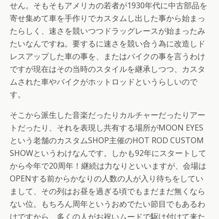
せん。そもそもアメリカの若者が1930年代に中古部品を
寄せ集めて車を手作りでカスタムし出した事から始まっ
たらしく、速さを競いつつドラッグレースが始まったみ
たいなんですね。要するに速さを競い合う為に改造しド
レスアップした車の事を、またはバイクの事を言うわけ
ですが現在はその当時のスタイルを継承しつつ、カスタ
ムされた車やバイクがホットロッドというらしいので
す。
そこから派生した音楽だったりカルチャーだったりアー
トだったり、それを表現し共有する場所がMOON EYES
という老舗のカスタムSHOP主催のHOT ROD CUSTOM
SHOWというわけなんです。しかも92年にスタートして
から今年で20周年！継続は力なりといいますが、会場は
OPENする前からかなりの人数の人が入り待ちをしてい
まして、その列はお昼を過ぎる頃でもまだまだ無くなら
ない位。もちろん周年というおめでたい節目でもあるわ
けですから、多くの人がお祝いムードで駆け付けて来た