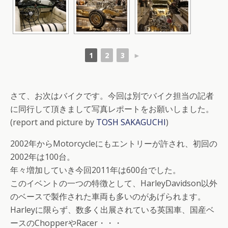
1
2
3
►
さて、お次はバイクです。今回は別でバイク担当の記者
に同行して頂きまして写真レポートをお願いしました。
(report and picture by
TOSH SAKAGUCHI
)
2002年からMotorcycleにもエントリーが許され、初回の
2002年は100台。
年々増加していき今回2011年は600台でした。
このイベントの一つの特徴として、HarleyDavidson以外
のベースで製作された車両も多いのがあげられます。
Harleyに限らず、数多く出展されている英国車、国産ベ
ースのChopperやRacer・・・