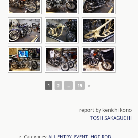
1
2
...
15
►
report by kenichi kono
TOSH SAKAGUCHI
Categories:
ALL ENTRY
,
EVENT
,
HOT ROD