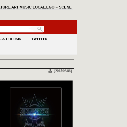
TURE.ART.MUSIC.LOCAL.EGO = SCENE
G & COLUMN
TWITTER
［2015/06/06］