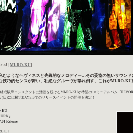
e of |
MI-RO-KU
|
込むようなヘヴィネスと先鋭的なメロディー…その妥協の無いサウンド
な技巧的センスが舞い、壮絶なグルーヴが暴れ倒す、これがMI-RO-KU
6年結成以降コンスタントに活動を続けるMI-RO-KUが待望の1stミニアルバム『REVO
9日(日)には横浜BAYSISでのリリースイベントの開催も決定！
O-KU
VORN』
7.01 Release
RDICT