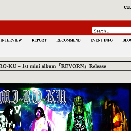
CUL
INTERVIEW
REPORT
RECOMMEND
EVENT INFO
BLO
RO-KU – 1st mini album『REVORN』Release