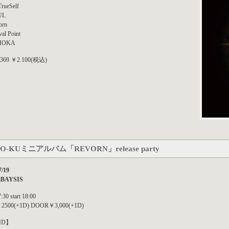
rueSelf
UL
orn
val Point
SHOKA
369 ￥2.100(税込)
RO-KUミニアルバム「REVORN」release party
7/19
浜BAYSIS
:30 start 18:00
500(+1D) DOOR￥3,000(+1D)
ND】