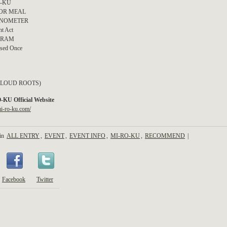
O-KU
FOR MEAL
NOMETER
nt Act
GRAM
ised Once
】
OUD ROOTS)
KU Official Website
mi-ro-ku.com/
 in
ALL ENTRY
,
EVENT
,
EVENT INFO
,
MI-RO-KU
,
RECOMMEND
|
Facebook
Twitter