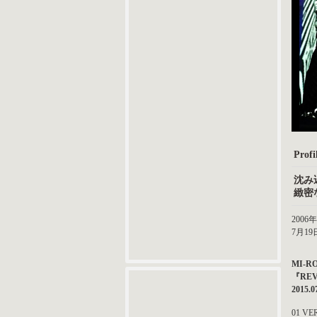
Profil
沈み
緻密
200
7月1
MI-R
『RE
2015.0
01 VE