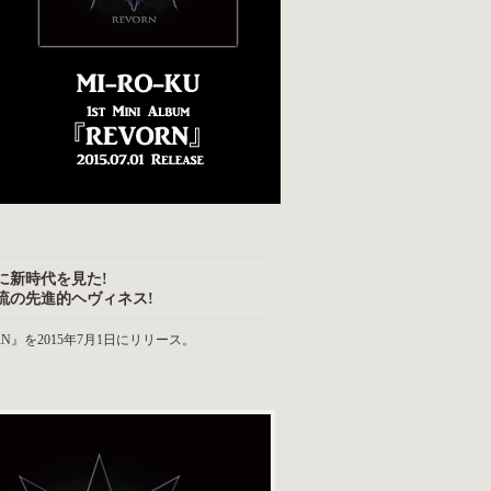
に新時代を見た!
流の先進的ヘヴィネス!
RN』を2015年7月1日にリリース。