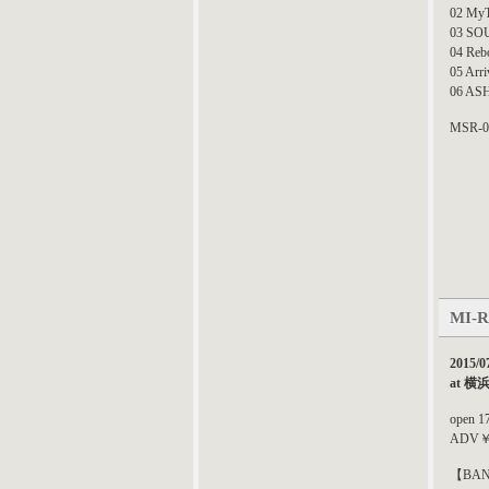
02 MyT
03 SO
04 Reb
05 Arri
06 A
MSR-0
MI-
2015/0
at 横
open 17
ADV￥2
【BA