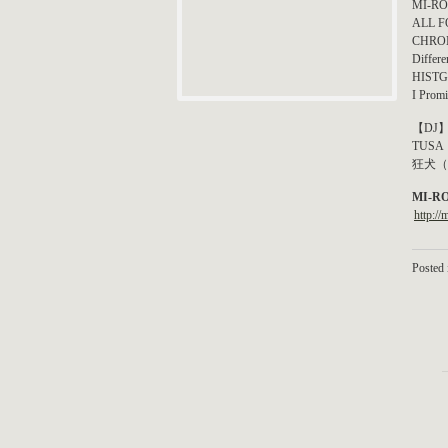
MI-R
ALL 
CHRO
Differe
HIST
I Prom
【DJ
TUSA
狂犬（L
MI-RO-
http://
Posted