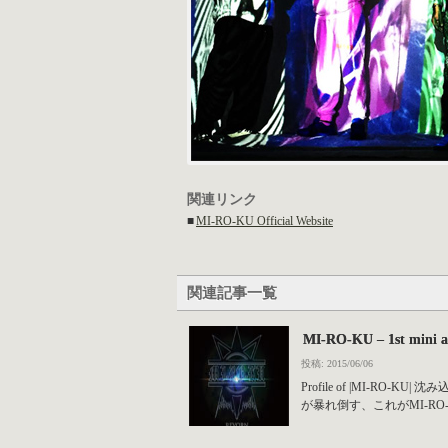
関連リンク
■
MI-RO-KU Official Website
関連記事一覧
MI-RO-KU – 1st min
投稿: 2015/06/06
Profile of |MI
が暴れ倒す、これがMI-RO-