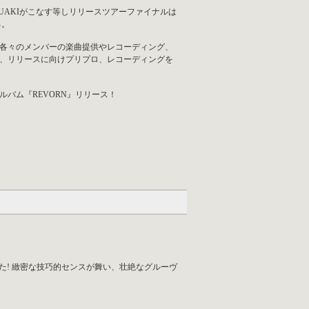
SUAKIがこなす等しリリースツアーファイナルは
る。
各々のメンバーの楽曲提供やレコーディング、
年、リリースに向けプリプロ、レコーディングを
アルバム『REVORN』リリース！
代を見た! 緻密な技巧的センスが舞い、壮絶なグルーヴ