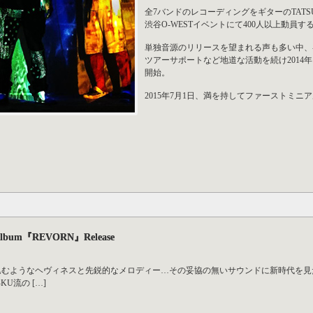
全7バンドのレコーディングをギターのTAT
渋谷O-WESTイベントにて400人以上動員す
単独音源のリリースを望まれる声も多い中、
ツアーサポートなど地道な活動を続け2014
開始。
2015年7月1日、満を持してファーストミニ
i album『REVORN』Release
-RO-KU| 沈み込むようなヘヴィネスと先鋭的なメロディー…その妥協の無いサウンドに新時
KU流の […]