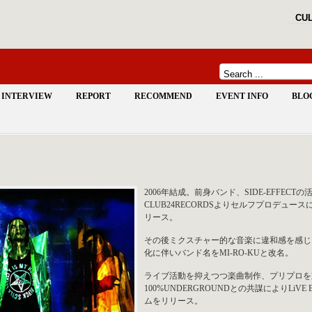
CUL
INTERVIEW
REPORT
RECOMMEND
EVENT INFO
BLO
2006年結成。前身バンド、SIDE-EFFE
CLUB24RECORDSよりセルフプロデュ
リース。
その後ミクスチャー的な音楽に違和感を感じ
化に伴いバンド名をMI-RO-KUと改名。
ライブ活動を抑えつつ楽曲制作、プリプロを重
100%UNDERGROUNDとの共謀によりLiVE B
ムをリリース。