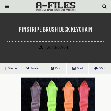
PINSTRIPE BRUSH DECK KEYCHAIN
［2013/07/04］
Share
Tweet
Pin
Mail
SMS