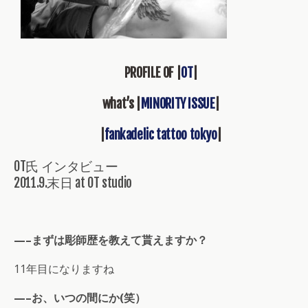
PROFILE OF |
OT
|
what’s |
MINORITY ISSUE
|
|
fankadelic tattoo tokyo
|
OT氏 インタビュー
2011.9.末日 at OT studio
—–まずは彫師歴を教えて貰えますか？
11年目になりますね
—–お、いつの間にか(笑）