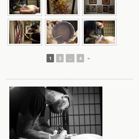
1
2
...
4
►