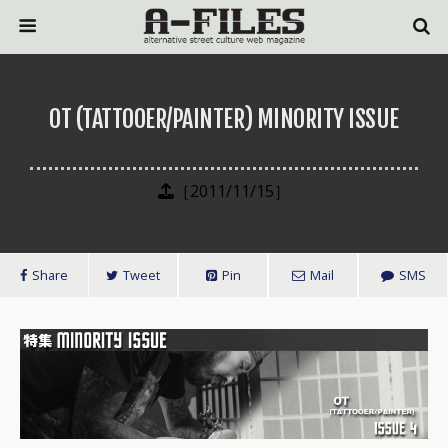
OT (TATTOOER/PAINTER) MINORITY ISSUE
［2011/11/15］
Share
Tweet
Pin
Mail
SMS