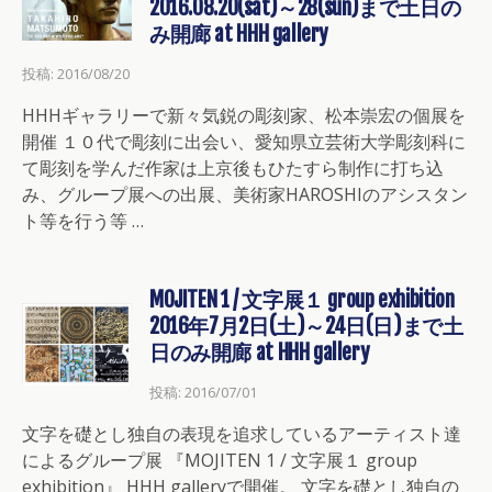
2016.08.20(sat)～28(sun)まで土日の
み開廊 at HHH gallery
投稿: 2016/08/20
HHHギャラリーで新々気鋭の彫刻家、松本崇宏の個展を
開催 １０代で彫刻に出会い、愛知県立芸術大学彫刻科に
て彫刻を学んだ作家は上京後もひたすら制作に打ち込
み、グループ展への出展、美術家HAROSHIのアシスタン
ト等を行う等 …
MOJITEN 1 / 文字展１ group exhibition
2016年7月2日(土)～24日(日)まで土
日のみ開廊 at HHH gallery
投稿: 2016/07/01
文字を礎とし独自の表現を追求しているアーティスト達
によるグループ展 『MOJITEN 1 / 文字展１ group
exhibition』 HHH galleryで開催。 文字を礎とし独自の