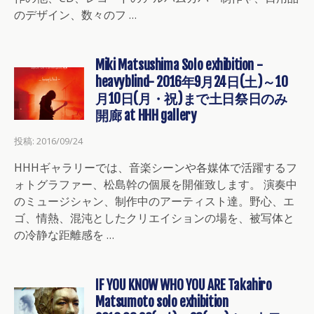
のデザイン、数々のフ …
Miki Matsushima Solo exhibition -
heavyblind- 2016年9月24日(土)～10
月10日(月・祝)まで土日祭日のみ
開廊 at HHH gallery
投稿: 2016/09/24
HHHギャラリーでは、音楽シーンや各媒体で活躍するフ
ォトグラファー、松島幹の個展を開催致します。 演奏中
のミュージシャン、制作中のアーティスト達。野心、エ
ゴ、情熱、混沌としたクリエイションの場を、被写体と
の冷静な距離感を …
IF YOU KNOW WHO YOU ARE Takahiro
Matsumoto solo exhibition