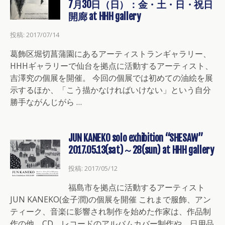
7月30日（日）：金・土・日・祝日
開廊 at HHH gallery
投稿: 2017/07/14
葛飾区堀切菖蒲園にあるアーティストランギャラリー、
HHHギャラリーで仙台を拠点に活動するアーティスト、
吉澤究の個展を開催。 今回の個展では初めての油絵を展
示するほか、「こう描かなければいけない」という自分
勝手ながんじがら …
JUN KANEKO solo exhibition “SHESAW”
2017.05.13(sat)～28(sun) at HHH gallery
投稿: 2017/05/12
福島市を拠点に活動するアーティスト
JUN KANEKO(金子潤)の個展を開催 これまで服飾、アン
ティーク、音楽に影響され制作を始めた作家は、作品制
作の他、CD、レコードのアルバムカバー制作や、日用品