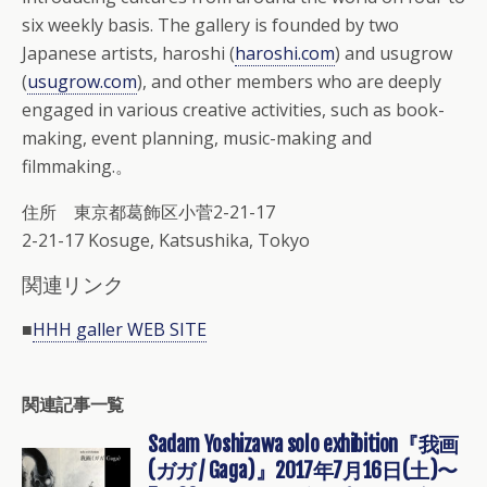
six weekly basis. The gallery is founded by two
Japanese artists, haroshi (
haroshi.com
) and usugrow
(
usugrow.com
), and other members who are deeply
engaged in various creative activities, such as book-
making, event planning, music-making and
filmmaking.。
住所 東京都葛飾区小菅2-21-17
2-21-17 Kosuge, Katsushika, Tokyo
関連リンク
■
HHH galler WEB SITE
関連記事一覧
Sadam Yoshizawa solo exhibition『我画
(ガガ / Gaga)』2017年7月16日(土)〜