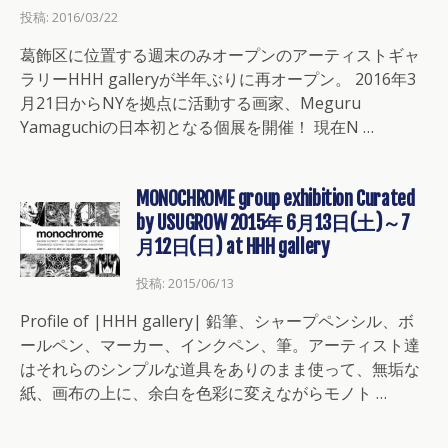
投稿: 2016/03/22
葛飾区に位置する週末のみオープンのアーティストギャ
ラリーHHH galleryが半年ぶりに再オープン。 2016年3
月21日からNYを拠点に活動する画家、Meguru
Yamaguchiの日本初となる個展を開催！ 現在N …
MONOCHROME group exhibition Curated
by USUGROW 2015年 6月13日(土)～7
月12日(日) at HHH gallery
投稿: 2015/06/13
Profile of |HHH gallery| 鉛筆、シャープペンシル、ボ
ールペン、マーカー、インクペン、筆。アーティスト達
はそれらのシンプルな道具をありのまま使って、無垢な
紙、画布の上に、余白を色彩に変えながらモノト …