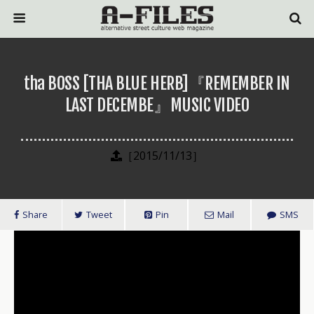
tha BOSS [THA BLUE HERB]『REMEMBER IN
LAST DECEMBE』MUSIC VIDEO
［2015/11/13］
Share
Tweet
Pin
Mail
SMS