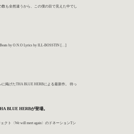
人の数も全然違うから、この僕の目で見えた中でし
.O Lyrics by ILL-BOSSTIN […]
に掲げたTHA BLUE HERBによる最新作。 待っ
HA BLUE HERBが登場。
〈We will meet again〉のドネーションTシ