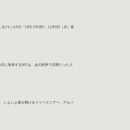
よる2マンLIVE「LIFE STORY」12月9日（月）恵
特別なこの日に発表するMVは、あの戦争で兵隊だった人
のMVを公開。 いよいよ幕を開けるリリースツアー。アルバ