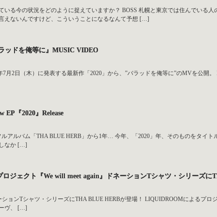
ている今の状況をどのように捉えていますか？ BOSS 札幌と東京では住んでいる
言えないんですけど、こういうことになるなんて予想 […]
バラッドを俺等に』MUSIC VIDEO
0年7月2日（木）に発表する最新作「2020」から、”バラッドを俺等に”のMVを公開。 Beats by O.N
w EP『2020』Release
フルアルバム「THA BLUE HERB」から1年… 今年、「2020」年、そのものをタイトル
なか […]
プロジェクト『We will meet again』ドネーションTシャツ・シリーズにT
ションTシャツ・シリーズにTHA BLUE HERBが登場！ LIQUIDROOMによるプロジェクト
ヴ、 […]