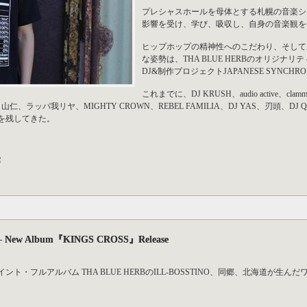
プレシャスホールを母体とする札幌の音楽シ
影響を受け、学び、吸収し、自身の音楽観を
ヒップホップの精神性へのこだわり、そしてあ
な姿勢は、THA BLUE HERBのオリジナリテ
DJ&制作プロジェクトJAPANESE SYNCH
これまでに、DJ KRUSH、audio active、clam
、ラッパ我リヤ、MIGHTY CROWN、REBEL FAMILIA、DJ YAS、刃頭、DJ QUIETS
品を残してきた。
e
ino – New Album『KINGS CROSS』Release
osstino、ジョイント・フルアルバム THA BLUE HERBのILL-BOSSTINO、同郷、