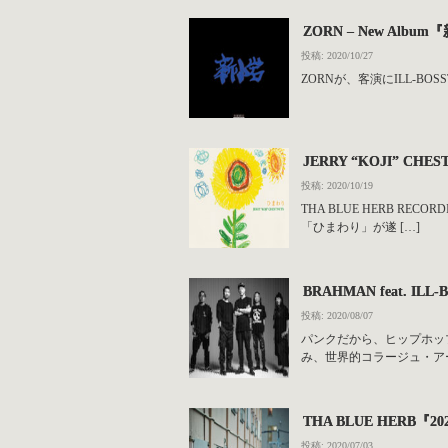
ZORN – New Album『
投稿: 2020/10/27
ZORNが、客演にILL-BOSST
JERRY “KOJI” CHE
投稿: 2020/10/19
THA BLUE HERB R
「ひまわり」が遂 […]
BRAHMAN feat. ILL-
投稿: 2020/08/07
パンクだから、ヒップホップだ
み、世界的コラージュ・アー
THA BLUE HERB『
投稿: 2020/07/03