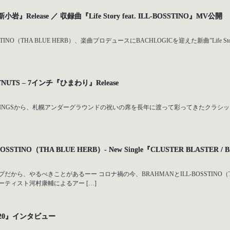
新小岩』Release ／ 収録曲『Life Story feat. ILL-BOSSTINO』MV公開
INO（THA BLUE HERB）、楽曲プロデュースにBACHLOGICを迎えた新曲”Life Story f
STNUTS – 7インチ『ひまわり』Release
ECORDINGSから、札幌アンダーグラウンドの祝いの席を長年に渡って彩ってきたクラシック・ラブ
BOSSTINO（THA BLUE HERB）- New Single『CLUSTER BLASTER / B
から、やるべきことがあるーー コロナ禍の今、BRAHMANとILL-BOSSTINO（T
ティスト河村康輔によるアー […]
2020』インタビュー