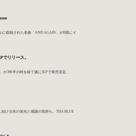
ase
グルに収録された名曲「AND AGAIN」がB面にイ
）3LPでリリース。
HIPHOP」が3年半の時を経て遂に3LPで発売決定。
ける先の栄光と感謝の気持ち。THA BLUE