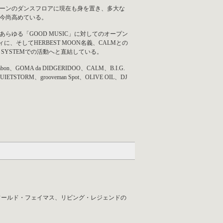
ーンのダンスフロアに現在も身を置き、多大な
今尚高めている。
らゆる「GOOD MUSIC」に対してのオープン
ィに、そしてHERBEST MOON名義、CALMとの
RO SYSTEMでの活動へと直結している。
mbon、GOMA da DIDGERIDOO、CALM、B.I.G.
TORM、grooveman Spot、OLIVE OIL、DJ
北海道が生んだワールド・フェイマス、リビング・レジェンドの