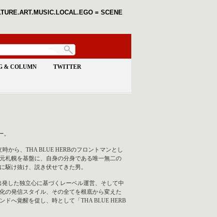
TURE.ART.MUSIC.LOCAL.EGO = SCENE
G & COLUMN
TWITTER
パー。
GS設立時から、THA BLUE HERBのフロントマンとし
地元札幌を基盤に、自身の分身である唯一無二の
尽に駆け抜け、説き伏せてきた男。
から出発した独立心に基づくレーベル運営、そして中
化の発信スタイル、その全てを根底から変えた
へ覚醒を促し、時として「THA BLUE HERB