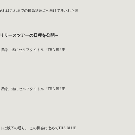
0曲。それはこれまでの最高到達点へ向けて放たれた渾
ワーク、リリースツアーの日程を公開～
超収録、遂にセルフタイトル「THA BLUE
超収録、遂にセルフタイトル「THA BLUE
トは以下の通り。 この機会に改めてTHA BLUE