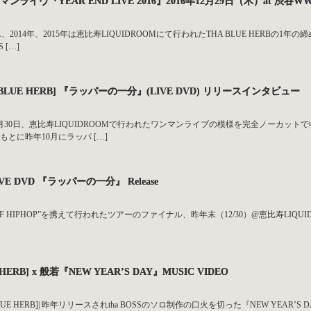
ンマンライヴ『YEAR END LIVE 2016』2016年12月29日（木）at 渋谷W
IA、2014年、2015年は恵比寿LIQUIDROOMにて行われたTHA BLUE HERBの
 […]
THA BLUE HERB] 『ラッパーの一分』(LIVE DVD) リリースインタビュー
昨年12月30日、恵比寿LIQUIDROOMで行われたワンマンライブの模様を完全ノーカット
とに昨年10月にラッパ […]
LIVE DVD 『ラッパーの一分』 Release
 NAME OF HIPHOP”を携えて行われたツアーのファイナル、昨年末（12/30）@恵比寿
E HERB] x 般若『NEW YEAR’S DAY』MUSIC VIDEO
S [THA BLUE HERB]| 昨年リリースされtha BOSSのソロ制作の口火を切った『NEW YEAR’S