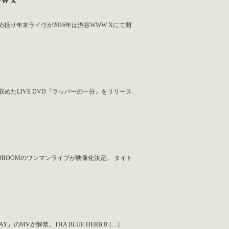
WW X
1年の締め括り年末ライヴが2016年は渋谷WWW Xにて開
で収めたLIVE DVD『ラッパーの一分』をリリース
LIQUIDROOMのワンマンライブが映像化決定。 タイト
 DAY』のMVが解禁。THA BLUE HERB R […]