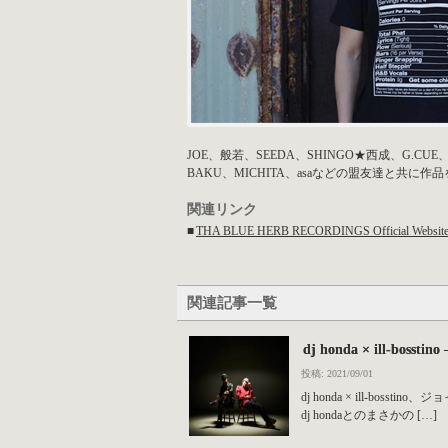
JOE、般若、SEEDA、SHINGO★西成、G.CUE、山仁
BAKU、MICHITA、asaなどの盟友達と共に作
関連リンク
■
THA BLUE HERB RECORDINGS Official Websit
関連記事一覧
dj honda × ill-bosst
投稿: 2021/09/01
dj honda × ill-b
dj hondaとのまさかの […]