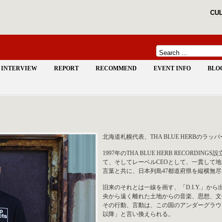
CUL
INTERVIEW
REPORT
RECOMMEND
EVENT INFO
BLO
北海道札幌代表、THA BLUE HERBのラッ
1997年のTHA BLUE HERB RECORDIN
て、そしてレーベルCEOとして、一貫して
言葉と共に、日本列島47都道府県を縦横無
旧来のそれとは一線を画す、「D.I.Y.」
央から遠く離れた土地からの音楽、思想、文
その行動、言動は、この国のアンダーグラウンド
以降」と言い換えられる。