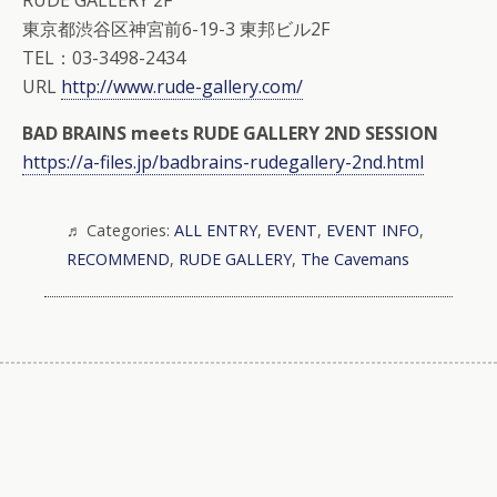
RUDE GALLERY 2F
東京都渋谷区神宮前6-19-3 東邦ビル2F
TEL：03-3498-2434
URL
http://www.rude-gallery.com/
BAD BRAINS meets RUDE GALLERY 2ND SESSION
https://a-files.jp/badbrains-rudegallery-2nd.html
Categories:
ALL ENTRY
,
EVENT
,
EVENT INFO
,
RECOMMEND
,
RUDE GALLERY
,
The Cavemans