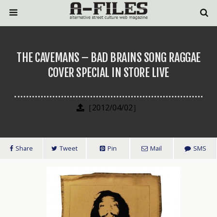
THE CAVEMANS – BAD BRAINS SONG RAGGAE
COVER SPECIAL IN STORE LIVE
［2012/04/02］
Share
Tweet
Pin
Mail
SMS