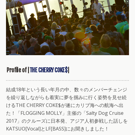
Profile of |
THE CHERRY COKE$
|
結成18年という長い年月の中、数々のメンバーチェンジ
を繰り返しながらも着実に夢を掴みに行く姿勢を見せ続
けるTHE CHERRY COKE$が遂にカリブ海への航海へ出
た！「FLOGGING MOLLY」主催の「Salty Dog Cruise
2017」のクルーズに日本発、アジア人初参戦した話しを
KATSUO[Vocal]とLF[BASS]にお聞きしました！