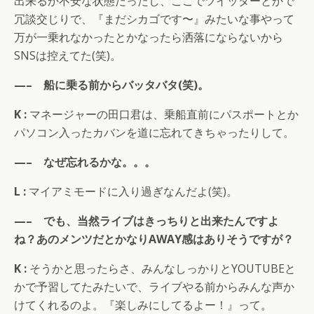
出来るか不安な状態だったし、ここでツイッターとかで
冗談交じりで、『まだシカゴです〜』みたいな事やって
万が一乗れなかったとかなったら洒落にならないから
SNSは控えてた(笑)。
—– 船に乗る前からバッタバタ(笑)。
K :
マネージャーの田口君は、乗船直前にパスポートとか
パソコン入ったカバンを道に忘れてきちゃったりして。
—– なぜ忘れるかな。。。
L :
マイアミモードに入り過ぎなんだよ(笑)。
—– でも、当然ライブはきっちりと出来たんですよ
ね？あのメンツだとかなりAWAY感はありそうですが？
K :
そうかと思ったらさ、みんなしっかりとYOUTUBEと
かで予習してたみたいで、ライブやる前からみんな声か
けてくれるのよ。『楽しみにしてるよー！』って。