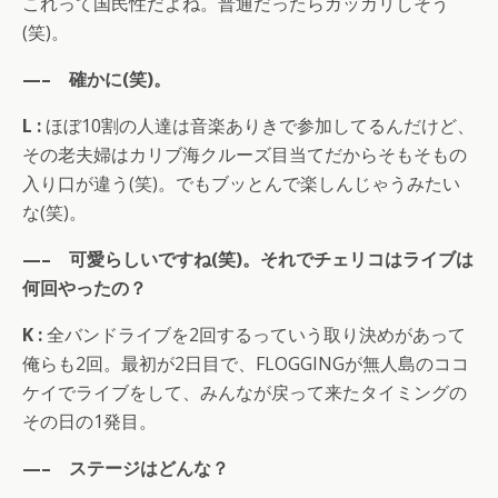
これって国民性だよね。普通だったらガッカリしそう
(笑)。
—– 確かに(笑)。
L :
ほぼ10割の人達は音楽ありきで参加してるんだけど、
その老夫婦はカリブ海クルーズ目当てだからそもそもの
入り口が違う(笑)。でもブッとんで楽しんじゃうみたい
な(笑)。
—– 可愛らしいですね(笑)。それでチェリコはライブは
何回やったの？
K :
全バンドライブを2回するっていう取り決めがあって
俺らも2回。最初が2日目で、FLOGGINGが無人島のココ
ケイでライブをして、みんなが戻って来たタイミングの
その日の1発目。
—– ステージはどんな？