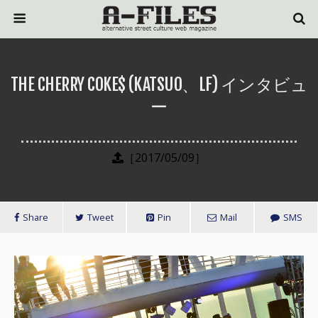
THE CHERRY COKE$ (KATSUO、LF) インタビュ
ー
［2017/05/09］
Share
Tweet
Pin
Mail
SMS