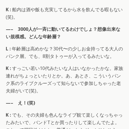
K :
船内は酒や飯も充実してるから水を飲んでる暇もない
(笑)。
—– 3000人が一斉に動いてるわけでしょ？想像出来な
い規模感。どんな年齢層？
L :
年齢層は高めかな？30代〜の少しお金持ってる大人の
パンク層。でも、8割タトゥーが入ってるみたいな。
K :
すっごい若い10代みたいな人はいなかったかな。家族
連れがちょっといたりとか。あ、あとさ、こういうパン
ク系のライブクルーズって知らないで参加しちゃった老
夫婦がいて(笑)。
—– え！(笑)
K :
でも、その夫婦も色んなライブ観て楽しくなっちゃっ
たみたいで、バンドTとか買ったりして楽しんでたよ。