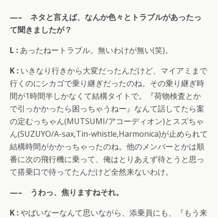
—– ネタと言えば、なんか色々とトラブルがあったっ
て聞きましたが？
L :
あったねートラブル。無いわけが無い(笑)。
K :
いきなり行きから大変だったんだけど、マイアミまで
行くのにシカゴで乗り継ぎだったのね。その乗り継ぎ時
間が1時間半しかなくて結構タイトで。『荷物検査とか
で引っかかったら困っちゃうねー』なんて話してたら案
の定むっちゃん(MUTSUMI/アコーディオン)とスズちゃ
ん(SUZUYO/A-sax,Tin-whistle,Harmonica)が止められて
結構時間がかかっちゃったのね。他のメンバーとかは順
番に次の飛行機に乗って、俺はとりあえず待とうと思っ
て搭乗口で待ってたんだけど全然来ないわけ。
—– うわっ、焦りますねそれ。
K :
やばいなーなんて思いながら、添乗員にも、『もう来