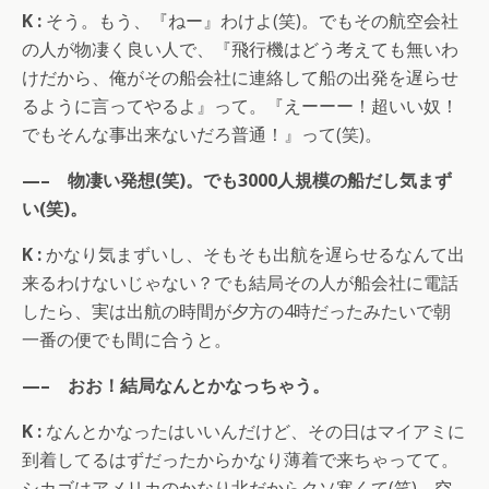
K :
そう。もう、『ねー』わけよ(笑)。でもその航空会社
の人が物凄く良い人で、『飛行機はどう考えても無いわ
けだから、俺がその船会社に連絡して船の出発を遅らせ
るように言ってやるよ』って。『えーーー！超いい奴！
でもそんな事出来ないだろ普通！』って(笑)。
—– 物凄い発想(笑)。でも3000人規模の船だし気まず
い(笑)。
K :
かなり気まずいし、そもそも出航を遅らせるなんて出
来るわけないじゃない？でも結局その人が船会社に電話
したら、実は出航の時間が夕方の4時だったみたいで朝
一番の便でも間に合うと。
—– おお！結局なんとかなっちゃう。
K :
なんとかなったはいいんだけど、その日はマイアミに
到着してるはずだったからかなり薄着で来ちゃってて。
シカゴはアメリカのかなり北だからクソ寒くて(笑)。空