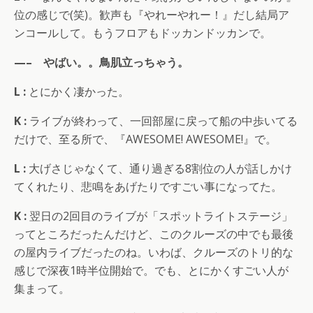
位の感じで(笑)。歓声も『やれーやれー！』だし結局ア
ンコールして。もうフロアもドッカンドッカンで。
—– やばい。。鳥肌立っちゃう。
L :
とにかく凄かった。
K :
ライブが終わって、一回部屋に戻って船の中歩いてる
だけで、至る所で、『AWESOME! AWESOME!』で。
L :
大げさじゃなくて、通り過ぎる8割位の人が話しかけ
てくれたり、悲鳴をあげたりですごい事になってた。
K :
翌日の2回目のライブが「スポットライトステージ」
ってところだったんだけど、このクルーズの中でも最後
の屋内ライブだったのね。いわば、クルーズのトリ的な
感じで深夜1時半位開始で。でも、とにかくすごい人が
集まって。