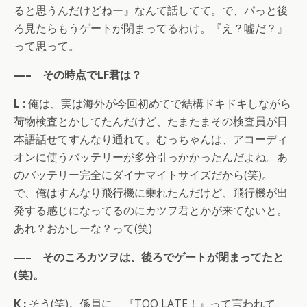
ると思うんだけどねー』なんて話してて。で、パっと後
ろ見たらもうゲートが閉まってるわけ。『え？嘘だ？』
って思って。
—– その時点でLF君は？
L :
俺は、実は海外が今回初めてで結構ドキドキしながら
荷物検査とかしてたんだけど、たまたまその検査員が日
本語話せてすんなり通れて。むっちゃんは、アコーディ
オンに使うバッテリーが多分引っかかったんだよね。あ
のバッテリー完全にダイナマイトサイズだから(笑)。
で、俺はすんなり飛行機に乗れたんだけど、飛行機が出
発する感じになってるのにカツヲ君とかが来てないと。
あれ？おかしーな？って(笑)
—– そのころカツヲは、後ろでゲートが閉まってたと
(笑)。
K :
そう(笑)。係員に、『TOO LATE！』って言われて、