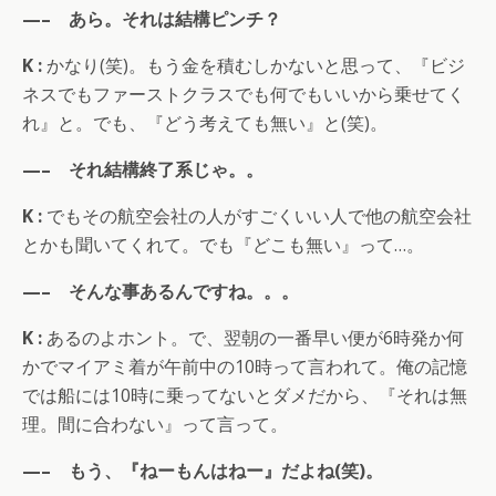
—– あら。それは結構ピンチ？
K :
かなり(笑)。もう金を積むしかないと思って、『ビジ
ネスでもファーストクラスでも何でもいいから乗せてく
れ』と。でも、『どう考えても無い』と(笑)。
—– それ結構終了系じゃ。。
K :
でもその航空会社の人がすごくいい人で他の航空会社
とかも聞いてくれて。でも『どこも無い』って…。
—– そんな事あるんですね。。。
K :
あるのよホント。で、翌朝の一番早い便が6時発か何
かでマイアミ着が午前中の10時って言われて。俺の記憶
では船には10時に乗ってないとダメだから、『それは無
理。間に合わない』って言って。
—– もう、『ねーもんはねー』だよね(笑)。