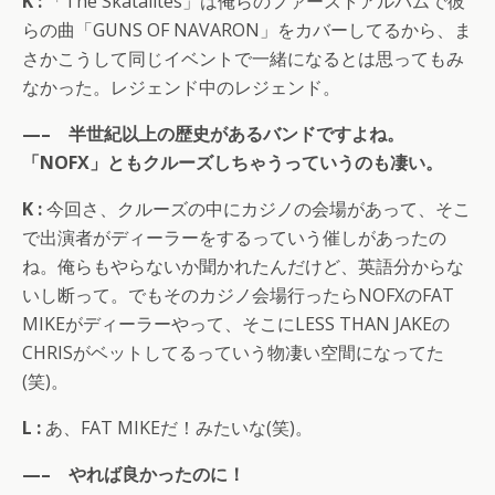
K :
「The Skatalites」は俺らのファーストアルバムで彼
らの曲「GUNS OF NAVARON」をカバーしてるから、ま
さかこうして同じイベントで一緒になるとは思ってもみ
なかった。レジェンド中のレジェンド。
—– 半世紀以上の歴史があるバンドですよね。
「NOFX」ともクルーズしちゃうっていうのも凄い。
K :
今回さ、クルーズの中にカジノの会場があって、そこ
で出演者がディーラーをするっていう催しがあったの
ね。俺らもやらないか聞かれたんだけど、英語分からな
いし断って。でもそのカジノ会場行ったらNOFXのFAT
MIKEがディーラーやって、そこにLESS THAN JAKEの
CHRISがベットしてるっていう物凄い空間になってた
(笑)。
L :
あ、FAT MIKEだ！みたいな(笑)。
—– やれば良かったのに！