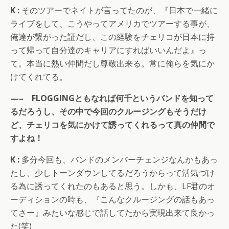
K :
そのツアーでネイトが言ってたのが、『日本で一緒に
ライブをして、こうやってアメリカでツアーする事が、
俺達が繋がった証だし、この経験をチェリコが日本に持
って帰って自分達のキャリアにすればいいんだよ』っ
て。本当に熱い仲間だし尊敬出来る。常に俺らを気にか
けてくれてる。
—– FLOGGINGともなれば何千というバンドを知って
るだろうし、その中で今回のクルージングもそうだけ
ど、チェリコを気にかけて誘ってくれるって真の仲間で
すよね！
K :
多分今回も、バンドのメンバーチェンジなんかもあっ
たし、少しトーンダウンしてるだろうからって活気づけ
る為に誘ってくれたのもあると思う。しかも、LF君のオ
ーディションの時も、『こんなクルージングの話もあっ
てさー』みたいな感じで話してたから実現出来て良かっ
た(笑)