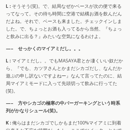
L :
そうそう(笑)。で、結局なぜかベースが次の便で来る
ってなって。その待ち時間に空港で結構お酒を飲んだん
だよね。それで、ベースも来ました。チェックインしま
した。で、ちょっとお酒も入ってるから当然、『ちょっ
と飲みに出る？』みたいな空気になるわけよ。
—– せっかくのマイアミだし。。。
L :
マイアミだし。。でもMASAYA君とか凄くいい奴だか
ら、『でも、カツヲさんとかまだシカゴだし、なんだか
遊ぶの申し訳ないですよねー』なんて言ってたのに、結
局マイアミモードに入って先頭切って飲みに行ってた
(笑)。
—– 方やシカゴの極寒の中バーガーキングという時系
列がかなりシュール(笑)。
K :
俺らはまだシカゴでしかもまだ100%マイアミに到着