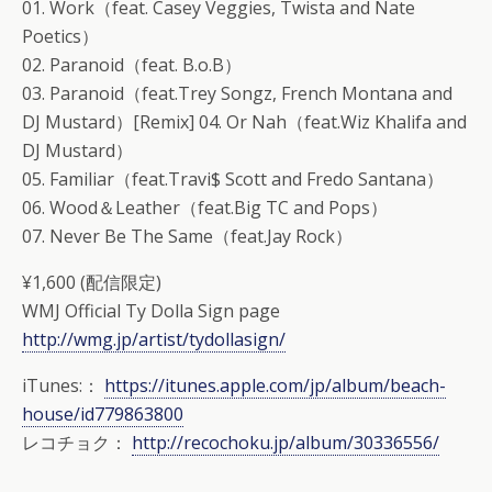
01. Work（feat. Casey Veggies, Twista and Nate
Poetics）
02. Paranoid（feat. B.o.B）
03. Paranoid（feat.Trey Songz, French Montana and
DJ Mustard）[Remix] 04. Or Nah（feat.Wiz Khalifa and
DJ Mustard）
05. Familiar（feat.Travi$ Scott and Fredo Santana）
06. Wood＆Leather（feat.Big TC and Pops）
07. Never Be The Same（feat.Jay Rock）
¥1,600 (配信限定)
WMJ Official Ty Dolla Sign page
http://wmg.jp/artist/tydollasign/
iTunes:：
https://itunes.apple.com/jp/album/beach-
house/id779863800
レコチョク：
http://recochoku.jp/album/30336556/