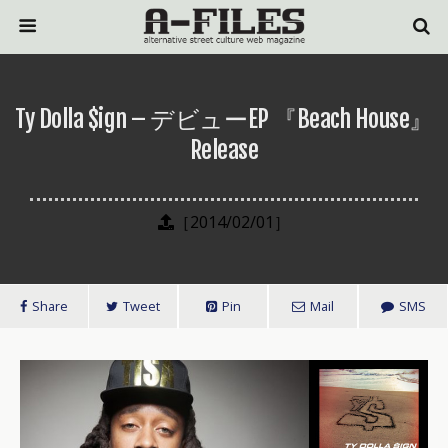
Ty Dolla $ign – デビューEP 『Beach House』
Release
［2014/02/01］
Share
Tweet
Pin
Mail
SMS