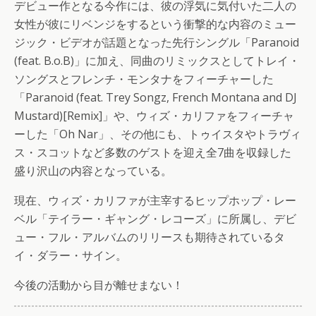
デビュー作となる今作には、彼の浮気に気付いた二人の
女性が彼にリベンジをするという衝撃的な内容のミュー
ジック・ビデオが話題となった先行シングル「Paranoid
(feat. B.o.B)」に加え、同曲のリミックスとしてトレイ・
ソングスとフレンチ・モンタナをフィーチャーした
「Paranoid (feat. Trey Songz, French Montana and DJ
Mustard)[Remix]」や、ウィズ・カリファをフィーチャ
ーした「Oh Nar」、その他にも、トゥイスタやトラヴィ
ス・スコットなど多数のゲストを迎え全7曲を収録した
盛り沢山の内容となっている。
現在、ウィズ・カリファが主宰するヒップホップ・レー
ベル「テイラー・ギャング・レコーズ」に所属し、デビ
ュー・フル・アルバムのリリースも期待されているタ
イ・ダラー・サイン。
今後の活動から目が離せまない！