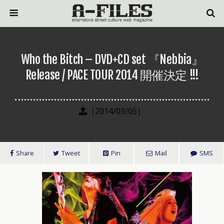
Who the Bitch – DVD+CD set 『Nebbia』
Release / PACE TOUR 2014 開催決定 !!!
［2014/03/05］
Share
Tweet
Pin
Mail
SMS