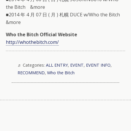
the Bitch &more
■2014 年 4 月 07 日 ( 月 ) 札幌 DUCE w/Who the Bitch
&more
Who the Bitch Official Website
http://whothebitch.com/
Categories:
ALL ENTRY
,
EVENT
,
EVENT INFO
,
RECOMMEND
,
Who the Bitch