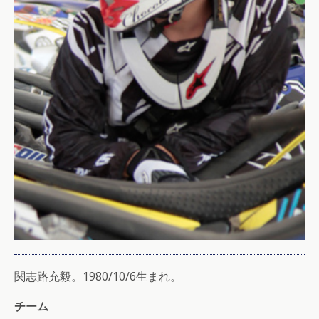
関志路充毅。1980/10/6生まれ。
チーム