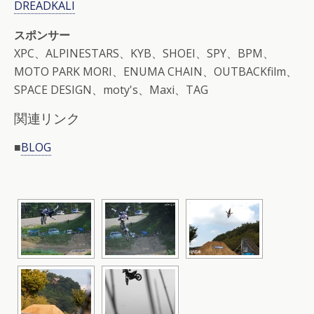
DREADKALI
スポンサー
XPC、ALPINESTARS、KYB、SHOEI、SPY、BPM、
MOTO PARK MORI、ENUMA CHAIN、OUTBACKfilm、
SPACE DESIGN、moty's、Maxi、TAG
関連リンク
■
BLOG