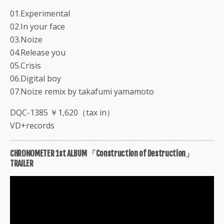
01.Experimental
02.In your face
03.Noize
04.Release you
05.Crisis
06.Digital boy
07.Noize remix by takafumi yamamoto
DQC-1385 ￥1,620（tax in）
VD+records
CHRONOMETER 1st ALBUM 「Construction of Destruction」
TRAILER