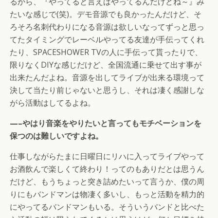
るから、『やってると言えばやってるんだけどね～』み
たいな感じで(笑)。デモ音源でも良かったんだけど、そ
ろそろ名刺代わりになる音源は欲しいなってずっと思っ
てたタイミングでレーベルやってる友達が手伝ってくれ
たり、SPACESHOWER TVの人に手伝って貰ったりで、
限りなくDIYな感じだけど、全国流通に乗せて出す事が
出来たんだよね。音源を出してライブが出来る環境って
決して当たり前じゃないと思うし、それは凄く感謝しな
がら活動はしてるよね。
—–やはり音楽をやりたいと言ってもモチベーションを
保つのは難しいですよね。
仕事しながらたまに日曜日にリハに入ってライブやって
お酒飲んで楽しくて終わり！ってのもありだとは思うん
だけど、もうちょっと突き詰めたいって言うか、僕の周
りにもバンドマンは物凄く多いし、もっと活動を精力的
にやってるバンドマンもいる。そういうバンドと比べた