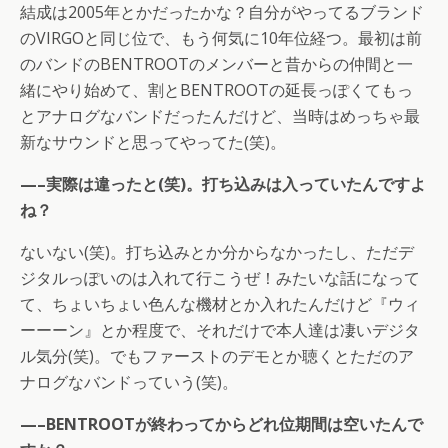
結成は2005年とかだったかな？自分がやってるブランド
のVIRGOと同じ位で、もう何気に10年位経つ。最初は前
のバンドのBENTROOTのメンバーと昔からの仲間と一
緒にやり始めて、割とBENTROOTの延長っぽくてもっ
とアナログなバンドだったんだけど、当時はめっちゃ最
新なサウンドと思ってやってた(笑)。
—–実際は違ったと(笑)。打ち込みは入っていたんですよ
ね？
ないない(笑)。打ち込みとか分からなかったし、ただデ
ジタルっぽいのは入れて行こうぜ！みたいな話になって
て、ちょいちょい色んな機材とか入れたんだけど『ウィ
ーーーン』とか程度で、それだけで本人達は凄いデジタ
ル気分(笑)。でもファーストのデモとか聴くとただのア
ナログなバンドっていう(笑)。
—–BENTROOTが終わってからどれ位期間は空いたんで