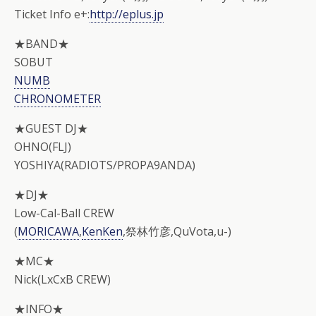
Ticket Info e+:
http://eplus.jp
★BAND★
SOBUT
NUMB
CHRONOMETER
★GUEST DJ★
OHNO(FLJ)
YOSHIYA(RADIOTS/PROPA9ANDA)
★DJ★
Low-Cal-Ball CREW
(
MORICAWA
,
KenKen
,祭林竹彦,QuVota,u-)
★MC★
Nick(LxCxB CREW)
★INFO★