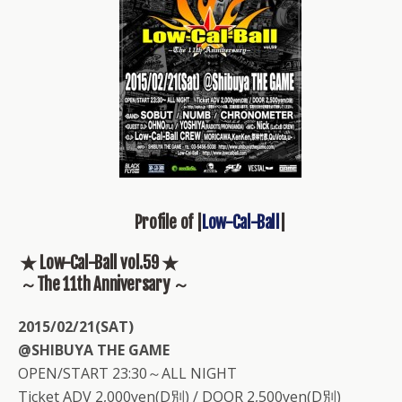
Profile of |
Low-Cal-Ball
|
★ Low-Cal-Ball vol.59 ★
～The 11th Anniversary ～
2015/02/21(SAT)
@SHIBUYA THE GAME
OPEN/START 23:30～ALL NIGHT
Ticket ADV 2,000yen(D別) / DOOR 2,500yen(D別)