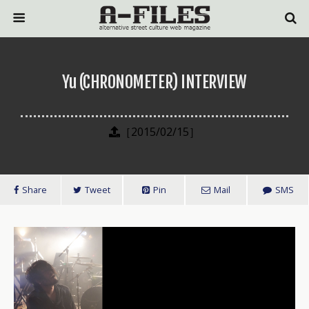
Yu (CHRONOMETER) INTERVIEW
［2015/02/15］
Share
Tweet
Pin
Mail
SMS