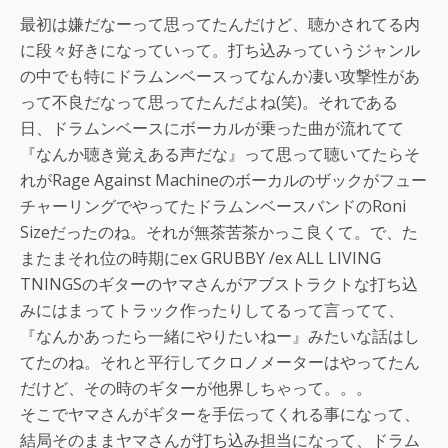
最初は嫌だなーって思ってたんだけど、聴かされてる内
に段々好きになっていって。打ち込みっていうジャンル
の中でも特にドラムンベースってなんか凄い攻撃性があ
って不良だなって思ってたんだよね(笑)。それである
日、ドラムンベースにボーカルが乗った曲が流れてて
『なんか聴き覚えある声だな』って思って聴いてたらそ
れがRage Against Machineのボーカルのザックがフュー
チャーリングでやってたドラムンベースバンドのRoni
Sizeだったのね。それが無茶苦茶かっこ良くて。で、た
またまそれ位の時期にex GRUBBY /ex ALL LIVING
TNINGSのギターのヤマさんがアブストラクトな打ち込
みにはまってトラック作ったりしてるって言ってて、
『なんかあったら一緒にやりたいねー』みたいな話はし
てたのね。それと平行してクロノメーターはやってたん
だけど、その時のギターが他界しちゃって。。。
そこでヤマさんがギターを手伝ってくれる事になって、
結局そのままヤマさんが打ち込み担当になって、ドラム