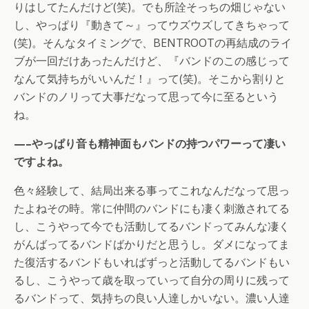
りはしてたんだけど(笑)。でも所詮そっちの畑じゃない
し、やっぱり『動きて～』ってウズウズしてきちゃって
(笑)。そんなタイミングで、BENTROOTの再結成のライ
ブが一回だけあったんだけど、『バンドのこの感じって
なんて気持ちがいいんだ！』って(笑)。そこから割りと
バンドのノリって大事だなって思って今に至るという
ね。
—–やっぱり音も精神面もバンドの持つパワーって凄い
ですよね。
色々経験して、結局出来る事ってこれなんだなって思っ
たよねその時。常に仲間のバンドにも凄く刺激されてる
し、こうやって今でも活動してるバンドってみんな凄く
がんばってるバンドばかりだと思うし。ダメになってま
た復活するバンドもいればずっと活動してるバンドもい
るし、こうやって歳を取っていって自分の周りに残って
るバンドって、気持ちの良い人達しかいない。濃い人達