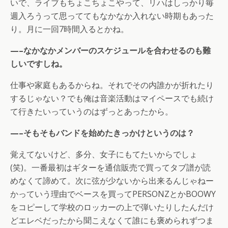
いで、ライブもちょこちょこやって、リハはしっかり毎
週入ろうって思っててもなかなか入れない時期もあった
り。月に一回7時間入るとかね。
—–なかなかメンバーのスケジュールを合わせるのも難
しいですしね。
仕事や家庭もあるからね。それでその内誰かが折れたり
するじゃない？でも俺は音楽活動はマイペースでも続け
て行きたいっていうのはずっとあったから。
—–そもそもバンドを始めたきっかけというのは？
覚えてないけど、多分、女子にもてたいからでしょ
(笑)。一番最初はギターを通信販売で買ってタブ譜が読
めなくて諦めて。次に弦が少ないから出来るんじゃねー
かっていう理由でベースを買ってPERSONZとかBOOWY
をコピーして学校のロッカーの上で弾いたりしたんだけ
どエレベだったから聞こえなくて誰にも褒められずつま