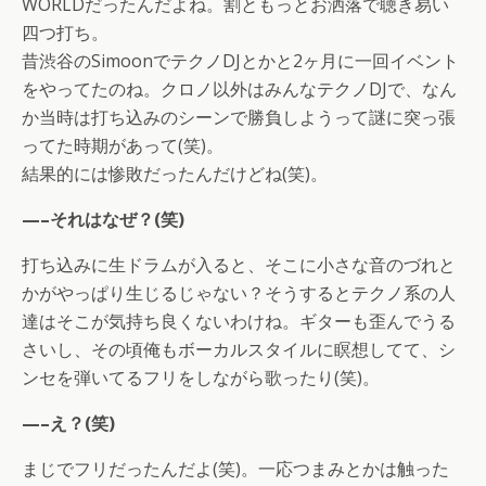
WORLDだったんだよね。割ともっとお洒落で聴き易い
四つ打ち。
昔渋谷のSimoonでテクノDJとかと2ヶ月に一回イベント
をやってたのね。クロノ以外はみんなテクノDJで、なん
か当時は打ち込みのシーンで勝負しようって謎に突っ張
ってた時期があって(笑)。
結果的には惨敗だったんだけどね(笑)。
—–それはなぜ？(笑)
打ち込みに生ドラムが入ると、そこに小さな音のづれと
かがやっぱり生じるじゃない？そうするとテクノ系の人
達はそこが気持ち良くないわけね。ギターも歪んでうる
さいし、その頃俺もボーカルスタイルに瞑想してて、シ
ンセを弾いてるフリをしながら歌ったり(笑)。
—–え？(笑)
まじでフリだったんだよ(笑)。一応つまみとかは触った