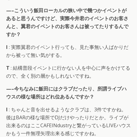
—–こういう飯田ローカルの狭い中で幾つかイベントが
あると思うんですけど、実際今井君のイベントのお客さ
んと、翼君のイベントのお客さんは被ってたりするんで
すか？
I
: 実際翼君のイベント行っても、見た事無い人ばかりだ
から被って無い気がする。
T
: 結構普段イベントに行かない人を中心に声をかけてる
ので、全く別の層かもしれないですね。
—–今ちなみに飯田にはクラブだったり、所謂ライブハ
ウスの様な場所はどれ位あるんですか？
I
: ちゃんと音を出せるようなクラブは、3件ですかね。
後はBARの様な場所でDJだけやったりだとか。ライブが
出来るのはここCAFEINdustryと繋がっているLIVEハウス
かもう一件無理矢理出来る感じですかね。