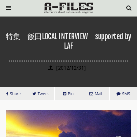
特集 飯田LOCAL INTERVIEW supported by
LAF
［2012/12/31］
Share
Tweet
Pin
Mail
SMS