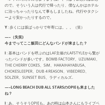
ので。そういう人は代行で帰ったり、僕なんかはホテル
に泊っちゃったりなんて事もしましたね。代行やタクシ
ーより安かったりするので。
Y
: 歩くには坂ばっかりで年寄には。。。（笑）
—–（失笑)
今までってここ飯田にどんなバンドが来ました？
I
: 基本はバンドを呼ぶのはLAF主催のLAFSTYLEから繋が
ったバンドが多いです。BOMB FACTORY、UZUMAKI、
THE CHERRY COKES、SiM、HAKAIHAYABUSA、
CHOKESLEEPER、DUB 4 REASON、VIBEDRED、
SOLZER、SUNSET BUS、ラディカルズ..
—–LONG BEACH DUB ALL STARSのOPIEも来ました
ね？
I
: あ、そうそうOPIEも。あの時は山本さんにもライブペ