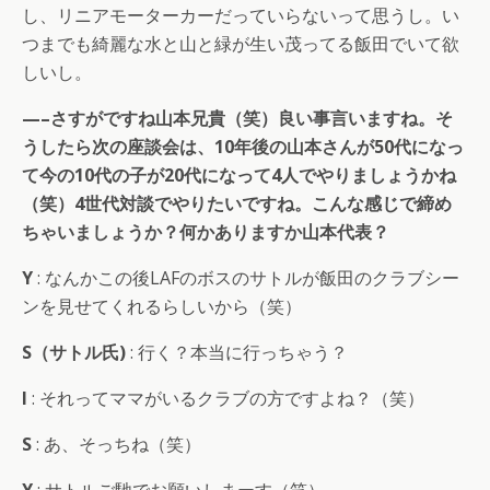
し、リニアモーターカーだっていらないって思うし。い
つまでも綺麗な水と山と緑が生い茂ってる飯田でいて欲
しいし。
—–さすがですね山本兄貴（笑）良い事言いますね。そ
うしたら次の座談会は、10年後の山本さんが50代になっ
て今の10代の子が20代になって4人でやりましょうかね
（笑）4世代対談でやりたいですね。こんな感じで締め
ちゃいましょうか？何かありますか山本代表？
Y
: なんかこの後LAFのボスのサトルが飯田のクラブシー
ンを見せてくれるらしいから（笑）
S（サトル氏)
: 行く？本当に行っちゃう？
I
: それってママがいるクラブの方ですよね？（笑）
S
: あ、そっちね（笑）
Y
: サトルご馳でお願いしまーす（笑）