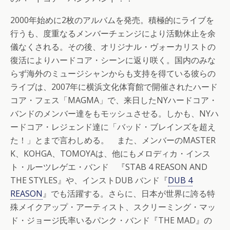
2000年始めに2枚のアルバムを発売。積極的にライブを
行うも、度重なるメンバーチェンジにより活動休止を余
儀なくされる。その後、オリジナル・ヴォーカリストの
復活によりハードコア・シーンに返り咲く。国内のみな
らず海外のミュージシャンからも支持を得ている彼らの
ライブは、2007年に横浜文化体育館で開催されたハード
コア・フェス「MAGMA」で、来日したNYハードコア・
バンドのメンバー達をもモッシュさせる。しかも、NYハ
ードコア・レジェンド達に「バッド・ブレインズを超え
た！」とまで言わしめる。 また、メンバーのMASTER
K、KOHGA、TOMOYAは、他にもメロディカ・インス
ト・ルーツレゲエ・バンド 『STAB 4 REASON AND
THE STYLES』や、インストDUB バンド『
DUB 4
REASON
』でも活躍する。さらに、日本が世界に誇る特
殊メイクアップ・アーティスト、スクリーミング・マッ
ド・ジョージ氏率いるパンク・バンド『THE MAD』の