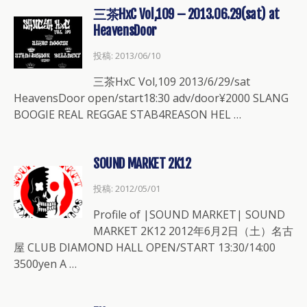
三茶HxC Vol,109 – 2013.06.29(sat) at
HeavensDoor
投稿: 2013/06/10
三茶HxC Vol,109 2013/6/29/sat
HeavensDoor open/start18:30 adv/door¥2000 SLANG
BOOGIE REAL REGGAE STAB4REASON HEL …
SOUND MARKET 2K12
投稿: 2012/05/01
Profile of |SOUND MARKET| SOUND
MARKET 2K12 2012年6月2日（土）名古
屋 CLUB DIAMOND HALL OPEN/START 13:30/14:00
3500yen A …