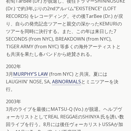
初旬TarBee (Dr.) が脱退し、後任ドラマーSHINNOSUKE
(Dr.) で約3年ぶりの2ndアルバム"EXISTENCE" (LOFT
RECORDS) をレコーディング。その後TarBee (Dr.) が戻
り、自らの発売記念ツアーと親交の深かったKEMURIの
ツアーを同時に決行する。また、この年は来日した7
SECONDS (from NYC), BREAKDOWN (from NYC),
TIGER ARMY (from NYC) 等多くの海外アーティストと
も共演を果たし各バンドから絶賛される。
2002年
3月
MURPHY'S LAW
(from NYC) と共演。夏には
LAUGHIN' NOSE, SA,
ABNORMALS
とミニツアーを決
行。
2003年
3月のライブを最後にMATSU-Q (Vo.) が脱退。ヘルプヴ
ォーカリストとしてREAL REGGAEのSHINYA 氏を誘い数
回ライブを行う。8月には後任ヴォーカリストUSSAが加