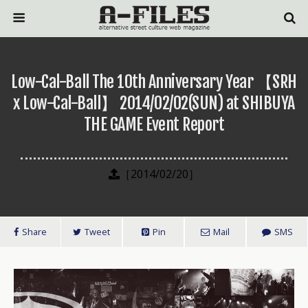
Low-Cal-Ball The 10th Anniversary Year 【SRH
x Low-Cal-Ball】 2014/02/02(SUN) at SHIBUYA
THE GAME Event Report
［2014/02/20］
Share
Tweet
Pin
Mail
SMS