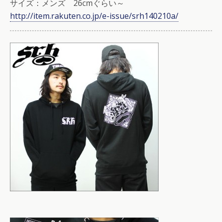
サイズ：メンズ 26cmぐらい～
http://item.rakuten.co.jp/e-issue/srh140210a/