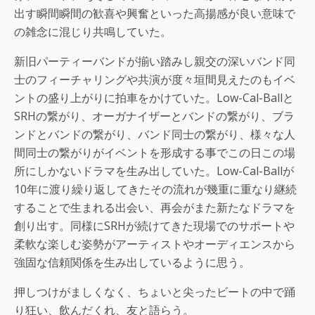
出す瞬間瞬間の歓喜や興奮といった高揚感が良い意味で
の雑念に混じり共鳴していた。
新旧パーティーバンドが揃い踏みし親交の深いバンド同
士のフィーチャリングや共演が度々垣間見えたのもイベ
ントの盛り上がりに拍車をかけていた。Low-Cal-Ballと
SRHの繋がり、オーガナイザーとバンドの繋がり、ブラ
ンドとバンドの繋がり、バンド同士の繋がり、様々な人
間同士の繋がりがイベントを形成する事でこの日この場
所にしかないドラマを生み出していた。Low-Cal-Ballが
10年に渡り繰り返してきたその流れが幾重に重なり継続
することで生まれる出会い、再会がまた新たなドラマを
創り出す。同様にSRHが続けてきた現場でのサポートや
柔軟な楽しむ姿勢がアーティストやオーディエンスから
強固な信頼関係を生み出しているように思う。
押しつけがましくなく、ちょいと尖ったビートの中で踊
り狂い、飲んだくれ、友と語らう。