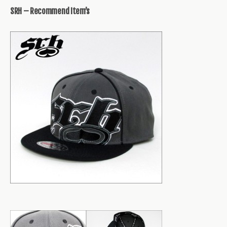
SRH – Recommend Item’s