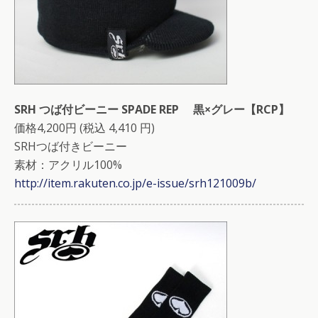
SRH つば付ビーニー SPADE REP 黒×グレー【RCP】
価格4,200円 (税込 4,410 円)
SRHつば付きビーニー
素材：アクリル100%
http://item.rakuten.co.jp/e-issue/srh121009b/