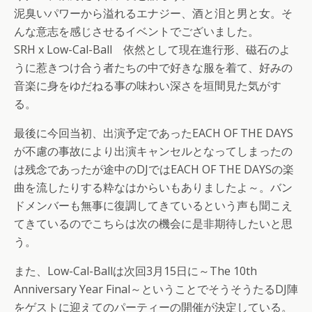
泥臭いパワーから溢れるエナジー、酒と泪と男と女。そ
んな意志を感じさせるイベントでございました。
SRH x Low-Cal-Ball 依然として現在進行形、磁石のよ
うに惹きつけ合う者たちの中で好きな服を着て、好みの
音楽に身をゆだねる事の味わい深さを垣間見た気がす
る。
最後に今回当初、出演予定であったEACH OF THE DAYS
が不慮の事故により出演キャンセルとなってしまったの
は残念であったが途中のDJではEACH OF THE DAYSの楽
曲を流したりする粋なはからいもありましたよ～。バン
ドメンバーも無事に復調してきているという声も聞こえ
てきているのでこちらは次の機会に是非期待したいと思
う。
また、Low-Cal-Ballは次回3月15日に～The 10th
Anniversary Year Final～ということでそうそうたるDJ陣
をゲストに迎えてのパーティーの開催が決定している。