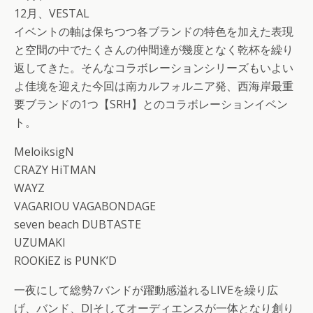
12月、VESTAL
イベントの軸は保ちつつ各ブランドの特色を加えた表現
と空間の中でたくさんの仲間達が幾度となく乾杯を繰り
返してきた。そんなコラボレーションシリーズもいよい
よ佳境を迎えた今回は南カルフォルニア発、西海岸最重
要ブランドの1つ【SRH】とのコラボレーションイベン
ト。
MeloiksigN
CRAZY HiTMAN
WAYZ
VAGARIOU VAGABONDAGE
seven beach DUBTASTE
UZUMAKI
ROOKiEZ is PUNK’D
一夜にして総勢7バンドが躍動感溢れるLIVEを繰り広
げ、バンド、DJそしてオーディエンスが一体となり創り