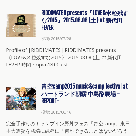
RIDDIMATES presents『LOVE&米粒残す
な2015』2015.08.08 (土) at 新代田
FEVER
投稿: 2015/07/28
Profile of |RIDDIMATES| RIDDIMATES presents
《LOVE&米粒残すな2015》 2015.08.08 (土) at 新代田
FEVER 時間：open18:00 / st …
青空camp2015 music&camp festival at
ハートランド朝霧 中島酪農場 -
REPORT-
投稿: 2015/06/16
完全手作りのキャンプイン野外フェス「青空camp」東日
本大震災を発端に純粋に『何かできることはないだろう