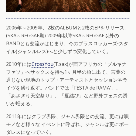
2006年～2009年、2枚のALBUMと2枚のEPをリリース。
(SKA～REGGAE期) 2009年以降SKA～REGGAE以外の
BANDとも交流がはじまり、今のブラスロッカーズ•スタ
イル(ジャンルレス)へと少しずつ変化していく。
2010年には
CrossYou
(T.sax)が西アフリカの「ブルキナ
ファソ」へサックスを持ち1ヶ月半の旅に出て、言葉の
通じない現地のトップ・アーティストとセッションやラ
イヴを繰り返す。バンドでは「FESTA de RAMA'」、
「あさぎり天空祭り」、「夏結び」など野外フェスの誘
いが増える。
2011年にはクラブ界隈、ジャム界隈との交流、更には唄
モノなど様々な イべントに呼ばれ、ジャンルは更にボー
ダレスになっていく。