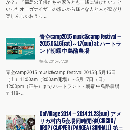
か？』『福島の子供たちや家族とも一緒に遊びたい』と
いったオーガナイザーの想いから様々な人と人が繋がり
楽しんじゃおうっ …
青空camp2015 music&camp festival –
2015.05.16(sat)～17(sun) at ハートラ
ンド朝霧 中島酪農場
投稿: 2015/04/29
青空camp2015 music&camp festival 2015年5月16日
（土）11:00am（8:00am開場）～5月17日（日）
12:00pm（正午）まで ハートランド・朝霧 中島酪農場
〒418- …
Go!Village 2014 – 2014.11.23(sun) アメ
リカ村内 5会場同時開催(CIRCUS /
DROP / CLAPPER / PANGEA / SUNHALL) 第三