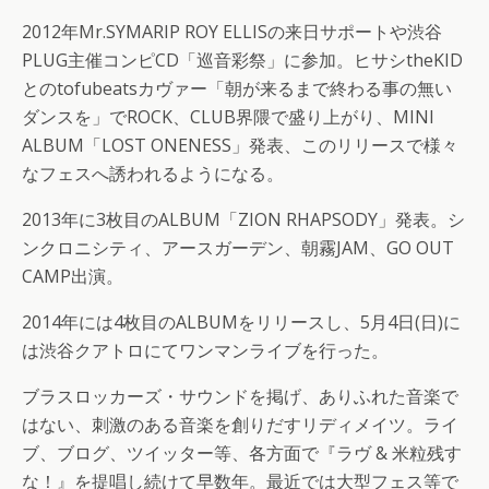
2012年Mr.SYMARIP ROY ELLISの来日サポートや渋谷
PLUG主催コンピCD「巡音彩祭」に参加。ヒサシtheKID
とのtofubeatsカヴァー「朝が来るまで終わる事の無い
ダンスを」でROCK、CLUB界隈で盛り上がり、MINI
ALBUM「LOST ONENESS」発表、このリリースで様々
なフェスへ誘われるようになる。
2013年に3枚目のALBUM「ZION RHAPSODY」発表。シ
ンクロニシティ、アースガーデン、朝霧JAM、GO OUT
CAMP出演。
2014年には4枚目のALBUMをリリースし、5月4日(日)に
は渋谷クアトロにてワンマンライブを行った。
ブラスロッカーズ・サウンドを掲げ、ありふれた音楽で
はない、刺激のある音楽を創りだすリディメイツ。ライ
ブ、ブログ、ツイッター等、各方面で『ラヴ & 米粒残す
な！』を提唱し続けて早数年。最近では大型フェス等で