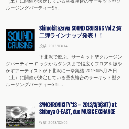
（土）に開催が決定している昼夜複合のサーキット型ク
ルージングパーティーSh …
Shimokitazawa SOUND CRUISING Vol.2 第
二弾ラインナップ発表！！
投稿: 2013/03/14
下北沢で遊ぶ。サーキット型クルージン
グパーティー ロックからダンスまで幅広くフロアを賑や
かすアーティストが下北沢に一挙集結 2013年5月25日
（土）に開催が決定している昼夜複合のサーキット型ク
ルージングパーティーShi …
SYNCHRONICITY’13 – 2013/3/9(SAT) at
Shibuya O-EAST, duo MUSIC EXCHANGE
投稿: 2013/02/06