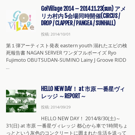
Go!Village 2014 – 2014.11.23(sun) アメ
リカ村内 5会場同時開催(CIRCUS /
DROP / CLAPPER / PANGEA / SUNHALL)
投稿: 2014/10/01
第１弾アーティスト発表 eastern youth 溺れたエビの検
死報告書 NAGAN SERVER ワンダフルボーイズ Ryo
Fujimoto OBUTSUDAN-SUMINO Lainy J Groove RIDD
…
HELLO NEW DAY！ at 市原 一番星ヴィ
レッジ ～REPORT～
投稿: 2014/09/29
HELLO NEW DAY！ 2014/8/30(土)～
31(日) at 市原 一番星ヴィレッジ 都心から車で1時間ちょ
っとという灰色のコンクリートに囲まれた生活を送って