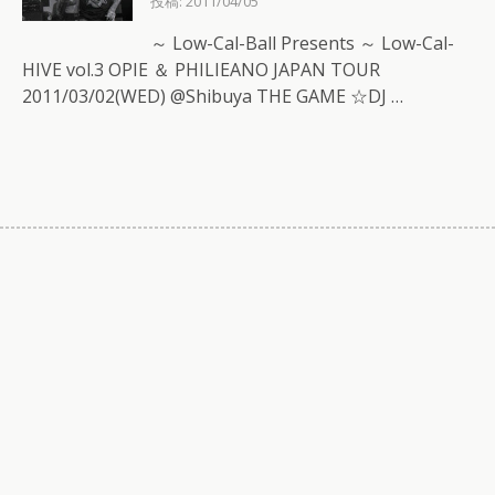
投稿: 2011/04/05
～ Low-Cal-Ball Presents ～ Low-Cal-
HIVE vol.3 OPIE ＆ PHILIEANO JAPAN TOUR
2011/03/02(WED) @Shibuya THE GAME ☆DJ …