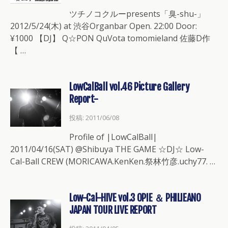
ツチノコクルーpresents「臭-shu-」
2012/5/24(木) at 渋谷Organbar Open. 22:00 Door:
¥1000 【DJ】 Q☆PON QuVota tomomieland 佐藤D作
【 …
LowCalBall vol.46 Picture Gallery
Report-
投稿: 2011/06/08
Profile of |LowCalBall|
2011/04/16(SAT) @Shibuya THE GAME ☆DJ☆ Low-
Cal-Ball CREW (MORICAWA.KenKen.祭林竹彦.uchy77. …
Low-Cal-HIVE vol.3 OPIE ＆ PHILIEANO
JAPAN TOUR LIVE REPORT