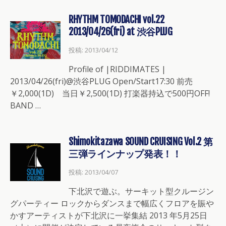
RHYTHM TOMODACHI vol.22
2013/04/26(fri) at 渋谷PLUG
投稿: 2013/04/12
Profile of |RIDDIMATES |
2013/04/26(fri)@渋谷PLUG Open/Start17:30 前売
￥2,000(1D) 当日￥2,500(1D) 打楽器持込で500円OFF!
BAND …
Shimokitazawa SOUND CRUISING Vol.2 第
三弾ラインナップ発表！！
投稿: 2013/04/07
下北沢で遊ぶ。サーキット型クルージン
グパーティー ロックからダンスまで幅広くフロアを賑や
かすアーティストが下北沢に一挙集結 2013 年5月25日