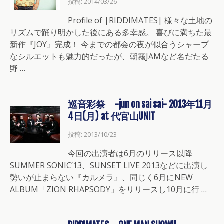
投稿: 2014/03/26
Profile of |RIDDIMATES| 様々な土地の
リズムで踊り明かした後にある多幸感。 喜びに満ちた最
新作『JOY』完成！ 今までの都会の夜が似合うシャープ
なシルエットも魅力的だったが、朝霧JAMなど名だたる
野 …
巡音彩祭 -jun on sai sai- 2013年11月
4日(月) at 代官山UNIT
投稿: 2013/10/23
今回の出演者は6月のリリース以降
SUMMER SONIC’13、SUNSET LIVE 2013などに出演し
勢いが止まらない『カルメラ』、同じく6月にNEW
ALBUM「ZION RHAPSODY」をリリースし10月に行 …