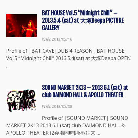
BAT HOUSE Vol.5 “Midnight Chill” –
2013.5.4 (sat) at 大塚Deepa PICTURE
GALLERY
投稿: 2013/05/16
Profile of |BAT CAVE|DUB 4 REASON| BAT HOUSE
Vol.5 “Midnight Chill” 2013.5.4(sat) at 大塚Deepa OPEN
…
SOUND MARKET 2K13 – 2013 6.1 (sat) at
club DAIMOND HALL & APOLLO THEATER
投稿: 2013/05/08
Profile of |SOUND MARKET| SOUND
MARKET 2K13 2013 6.1 (sat) club DAIMOND HALL &
APOLLO THEATER (2会場同時開催/往来 …