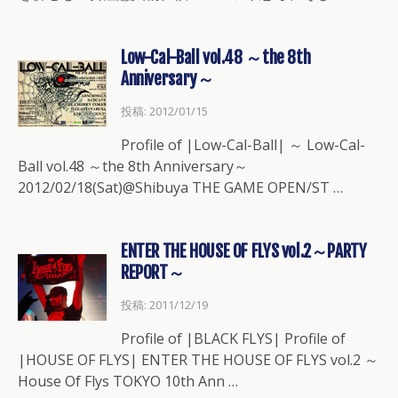
Low-Cal-Ball vol.48 ～the 8th
Anniversary～
投稿: 2012/01/15
Profile of |Low-Cal-Ball| ～ Low-Cal-
Ball vol.48 ～the 8th Anniversary～
2012/02/18(Sat)@Shibuya THE GAME OPEN/ST …
ENTER THE HOUSE OF FLYS vol.2～PARTY
REPORT～
投稿: 2011/12/19
Profile of |BLACK FLYS| Profile of
|HOUSE OF FLYS| ENTER THE HOUSE OF FLYS vol.2 ～
House Of Flys TOKYO 10th Ann …