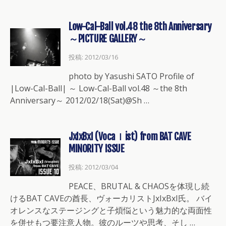
Low-Cal-Ball vol.48 the 8th Anniversary
～PICTURE GALLERY～
投稿: 2012/03/16
photo by Yasushi SATO Profile of
|Low-Cal-Ball| ～ Low-Cal-Ball vol.48 ～the 8th
Anniversary～ 2012/02/18(Sat)@Sh …
JxIxBxI (Vocaｌist) from BAT CAVE
MINORITY ISSUE
投稿: 2012/03/04
PEACE、BRUTAL & CHAOSを体現し続
けるBAT CAVEの酋長、ヴォーカリストJxIxBxI氏。 バイ
オレンスなステージングと子煩悩という魅力的な両面性
を併せもつ要注意人物。彼のルーツや思考、そし …