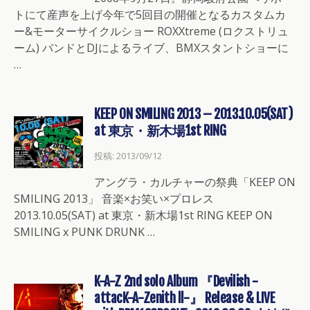
トにて産声を上げ今年で5回目の開催となるカスタムカ
ー&モーターサイクルショー ROXXtreme (ロクストリュ
ーム) バンドとDJによるライブ、BMXスタントショーに
…
KEEP ON SMILING 2013 – 2013.10.05(SAT)
at 東京・新木場1st RING
投稿: 2013/09/12
アングラ・カルチャーの祭典「KEEP ON
SMILING 2013」 音楽×お笑い×プロレス
2013.10.05(SAT) at 東京・新木場1st RING KEEP ON
SMILING x PUNK DRUNK …
K-A-Z 2nd solo Album 『Devilish -
attacK-A-Zenith ll-』 Release & LIVE