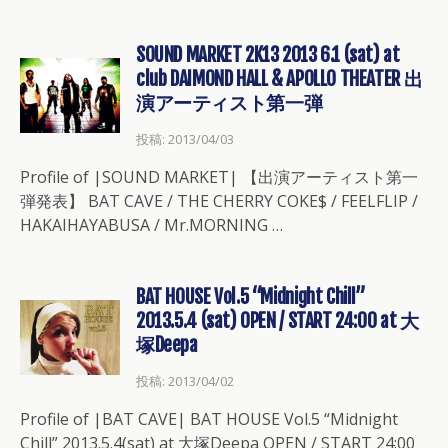
SOUND MARKET 2K13 2013 6.1 (sat) at
club DAIMOND HALL & APOLLO THEATER 出
演アーティスト第一弾
投稿: 2013/04/03
Profile of |SOUND MARKET| 【出演アーティスト第一
弾発表】 BAT CAVE / THE CHERRY COKE$ / FEELFLIP /
HAKAIHAYABUSA / Mr.MORNING …
BAT HOUSE Vol.5 “Midnight Chill”
2013.5.4 (sat) OPEN / START 24:00 at 大
塚Deepa
投稿: 2013/04/02
Profile of |BAT CAVE| BAT HOUSE Vol.5 “Midnight
Chill” 2013.5.4(sat) at 大塚Deepa OPEN / START 24:00