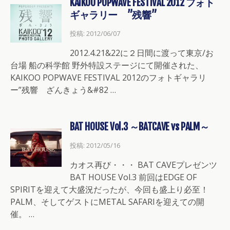
KAIKOO POPWAVE FESTIVAL 2012 フォト
ギャラリー ”残響”
投稿: 2012/06/07
2012.4.21&22に２日間に渡って東京/お
台場 船の科学館 野外特設ステージにて開催された、
KAIKOO POPWAVE FESTIVAL 2012のフォトギャラリ
ー”残響 ざんきょう&#82 …
BAT HOUSE Vol.3 ～BATCAVE vs PALM～
投稿: 2012/05/16
カオス再び・・・ BAT CAVEプレゼンツ
BAT HOUSE Vol.3 前回はEDGE OF
SPIRITを迎えて大盛況だったが、今回も盛上り必至！
PALM、そしてゲストにMETAL SAFARIを迎えての開
催。 …