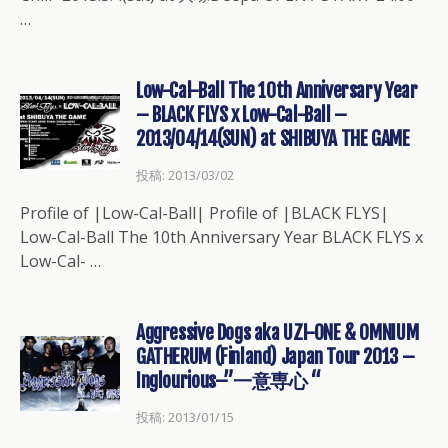
…
Low-Cal-Ball The 10th Anniversary Year
– BLACK FLYS x Low-Cal-Ball –
2013/04/14(SUN) at SHIBUYA THE GAME
投稿: 2013/03/02
Profile of |Low-Cal-Ball| Profile of |BLACK FLYS|
Low-Cal-Ball The 10th Anniversary Year BLACK FLYS x
Low-Cal- …
Aggressive Dogs aka UZI-ONE & OMNIUM
GATHERUM (Finland) Japan Tour 2013 –
Inglourious–”一意専心 “
投稿: 2013/01/15