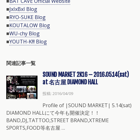
■
BAT CAVE Official Website
■
JxIxBxI Blog
■
RYO-SUKE Blog
■
KOUTALOW Blog
■
WU-chy Blog
■
YOUTH-K!!! Blog
関連記事一覧
SOUND MARKET 2K16 – 2016.05.14(sat)
at 名古屋 DIAMOND HALL
投稿: 2016/04/09
Profile of |SOUND MARKET| 5.14(sat)
DIAMOND HALLにて今年も開催決定！！
BAND,DJ,TATTOO,STREET BRAND,XTREME
SPORTS,FOOD等名古屋 …