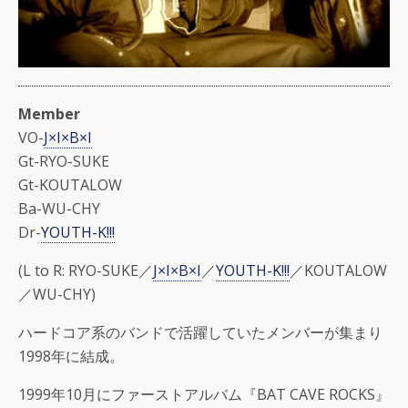
Member
VO-
J×I×B×I
Gt-RYO-SUKE
Gt-KOUTALOW
Ba-WU-CHY
Dr-
YOUTH-K!!!
(L to R: RYO-SUKE／
J×I×B×I
／
YOUTH-K!!!
／KOUTALOW
／WU-CHY)
ハードコア系のバンドで活躍していたメンバーが集まり
1998年に結成。
1999年10月にファーストアルバム『BAT CAVE ROCKS』